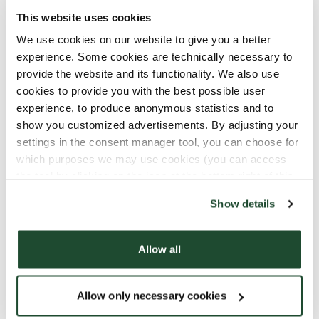
Lördag
: Det är Gåvodag! Få 25% rabatt när du
This website uses cookies
köper två eller fler merch-artiklar (Välj mellan
We use cookies on our website to give you a better
CupTogether muggar, Mallows, Christmas Brew/
experience. Some cookies are technically necessary to
Signature Brew/ Espresso Brew, Chai, Teer och
provide the website and its functionality. We also use
termosar). Presentkort ej inkluderade
cookies to provide you with the best possible user
Söndag
: Dags för en Saffransbulle! Få 20%
experience, to produce anonymous statistics and to
rabatt när du köper en Saffransbulle med en
show you customized advertisements. By adjusting your
standarddryck från menyn
settings in the consent manager tool, you can choose for
which purposes we may use cookies (you can access
the tool by clicking on the icon at the bottom right of this
website).
Show details
Allow all
Allow only necessary cookies