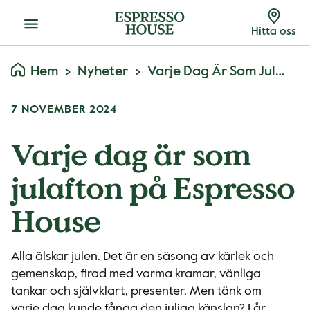
Meny
Hitta oss
Hem
Nyheter
Varje Dag Är Som Julafton På Espresso House
7 NOVEMBER 2024
Varje dag är som
julafton på Espresso
House
Alla älskar julen. Det är en säsong av kärlek och
gemenskap, firad med varma kramar, vänliga
tankar och självklart, presenter. Men tänk om
varje dag kunde fånga den juliga känslan? I år