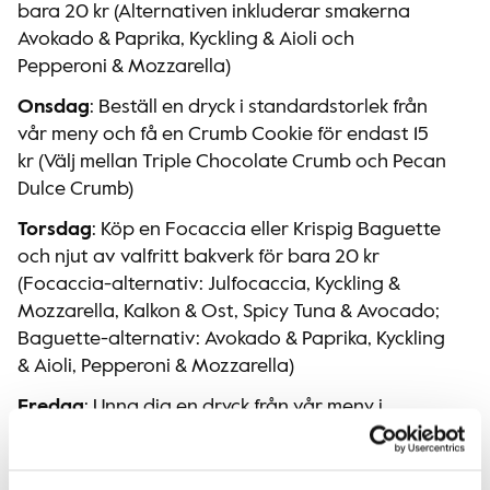
bara 20 kr​ (Alternativen inkluderar smakerna
Avokado & Paprika, Kyckling & Aioli och
Pepperoni & Mozzarella)
Onsdag
: Beställ en dryck i standardstorlek från
vår meny och få en Crumb Cookie för endast 15
kr​ (Välj mellan Triple Chocolate Crumb och Pecan
Dulce Crumb)
Torsdag
: Köp en Focaccia eller Krispig Baguette
och njut av valfritt bakverk för bara 20 kr
(Focaccia-alternativ: Julfocaccia, Kyckling &
Mozzarella, Kalkon & Ost, Spicy Tuna & Avocado;
Baguette-alternativ: Avokado & Paprika, Kyckling
& Aioli, Pepperoni & Mozzarella)
Fredag
: Unna dig en dryck från vår meny i
standardstorlek och njut av valfritt bakverk för
30 kr​