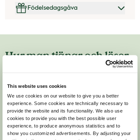
Födelsedagsgåva
Hur man tjänar och löser
in Fika Points
Det finns 3 olika sätt att tjäna Fika Points:
This website uses cookies
We use cookies on our website to give you a better
Shoppa
- För varje 50 kr som du spenderar vid
experience. Some cookies are technically necessary to
samma köptillfälle tjänar du 1 Fika Point.
provide the website and its functionality. We also use
cookies to provide you with the best possible user
Fyll på
- För varje 300kr du fyller på med vår tjänst
experience, to produce anonymous statistics and to
i appen får du 6 Fika-poäng och 500kr påfyllning
show you customized advertisements. By adjusting your
ger dig 10 Fika-poäng.