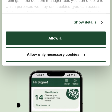
settings in the consent manager tool, you can choose for
which purposes we may use cookies (you can access
Genomför Fika Fun- utmaningar
- Du samlar Fika
the tool by clicking on the icon at the bottom right of this
Points när du genomför olika utmaningar. Utforska
website).
våra Fika Fun-utmaningar i appen nu!
Show details
Focaccia, Fika eller en Frapino?
Allow all
Med Fika Points kan du välja dina belöningar i Fika
House och lösa in dem på närmaste Espresso
Allow only necessary cookies
House! Följ stegen nedan.