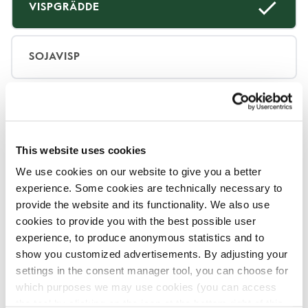
VISPGRÄDDE
SOJAVISP
UTAN GRÄDDE
This website uses cookies
We use cookies on our website to give you a better
Innehåll
experience. Some cookies are technically necessary to
provide the website and its functionality. We also use
cookies to provide you with the best possible user
Vi hanterar olika produkter och allergener
experience, to produce anonymous statistics and to
i våra Coffee Shops som kan komma i
show you customized advertisements. By adjusting your
kontakt med varandra.
settings in the consent manager tool, you can choose for
Alla våra produkter hanteras med mycket
which purposes we may use cookies (you can access
omsorg, men på grund av att produkter med
the tool by clicking on the icon at the bottom right of this