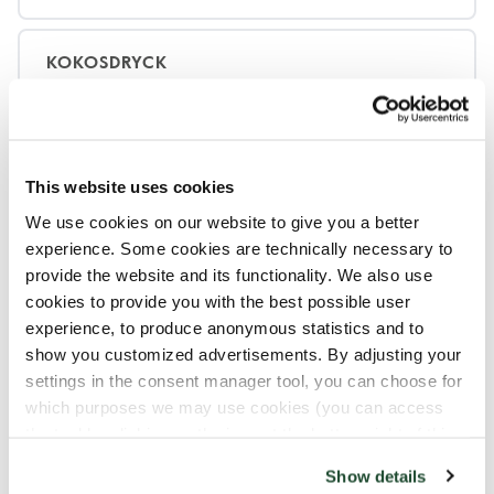
KOKOSDRYCK
Innehåll
This website uses cookies
We use cookies on our website to give you a better
experience. Some cookies are technically necessary to
Vi hanterar olika produkter och allergener
provide the website and its functionality. We also use
i våra Coffee Shops som kan komma i
cookies to provide you with the best possible user
kontakt med varandra.
experience, to produce anonymous statistics and to
Alla våra produkter hanteras med mycket
show you customized advertisements. By adjusting your
omsorg, men på grund av att produkter med
settings in the consent manager tool, you can choose for
olika allergener hanteras i samma lokal kan
which purposes we may use cookies (you can access
the tool by clicking on the icon at the bottom right of this
allergener överföras till andra produkter..
website).
Läs mer i vår allergenguide.
Show details