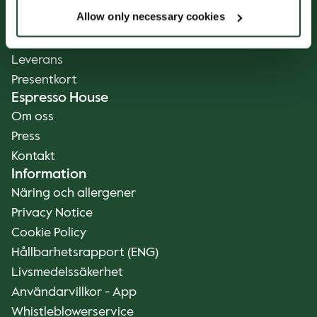
Mat och Dryck
Allow only necessary cookies
Kaffe på Ditt Sätt
Catering
Leverans
Presentkort
Espresso House
Om oss
Press
Kontakt
Information
Näring och allergener
Privacy Notice
Cookie Policy
Hållbarhetsrapport (ENG)
Livsmedelssäkerhet
Användarvillkor - App
Whistleblowerservice