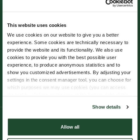
This website uses cookies
Njut av våra
We use cookies on our website to give you a better
nybryggda nyheter
experience. Some cookies are technically necessary to
provide the website and its functionality. We also use
cookies to provide you with the best possible user
experience, to produce anonymous statistics and to
show you customized advertisements. By adjusting your
settings in the consent manager tool, you can choose for
PRENUMERERA
which purposes we may use cookies (you can access
the tool by clicking on the icon at the bottom right of this
website).
Show details
Produkt
Allow all
Vårt Kaffe