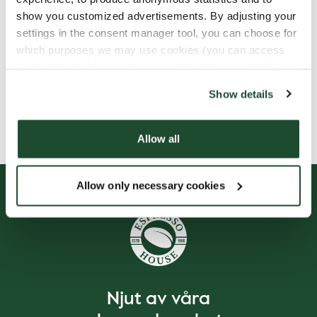
show you customized advertisements. By adjusting your
settings in the consent manager tool, you can choose for
Ingredienser
which purposes we may use cookies (you can access
the tool by clicking on the icon at the bottom right of this
website).
Show details
Näringsdeklaration
Allow all
Allow only necessary cookies
Njut av våra