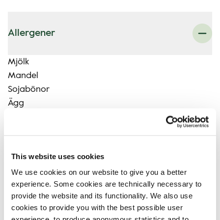
Allergener
Mjölk
Mandel
Sojabönor
Ägg
Kan innehålla spår av
This website uses cookies
Pistagenöt
We use cookies on our website to give you a better
experience. Some cookies are technically necessary to
Pekan
provide the website and its functionality. We also use
Hasselnöt
cookies to provide you with the best possible user
Valnöt
experience, to produce anonymous statistics and to