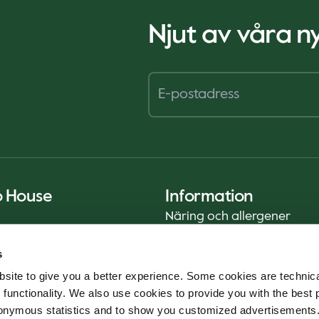
Njut av våra 
o House
Information
Näring och allergener
Privacy Notice
s
Cookie Policy
site to give you a better experience. Some cookies are technica
Hållbarhetsrapport (ENG)
 functionality. We also use cookies to provide you with the best 
Livsmedelssäkerhet
onymous statistics and to show you customized advertisements.
Användarvillkor - App