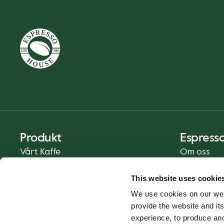
Produkt
Espress
Vårt Kaffe
Om oss
Mat och Dryck
Press
This website uses cookie
Kaffe på Ditt Sätt
Kontakt
We use cookies on our web
Catering
provide the website and its
Leverans
experience, to produce an
Presentkort