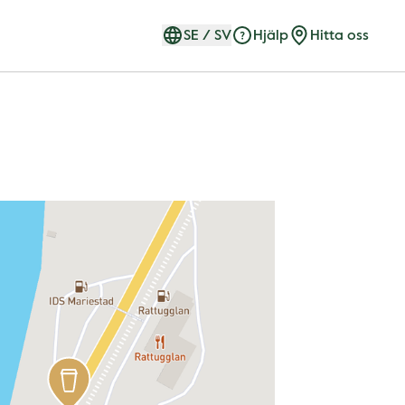
SE
/
SV
Hjälp
Hitta oss