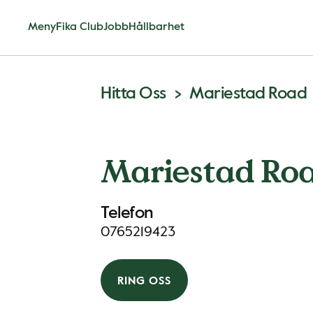
Meny
Fika Club
Jobb
Hållbarhet
Hitta Oss
Mariestad Road
Mariestad Ro
Telefon
0765219423
RING OSS