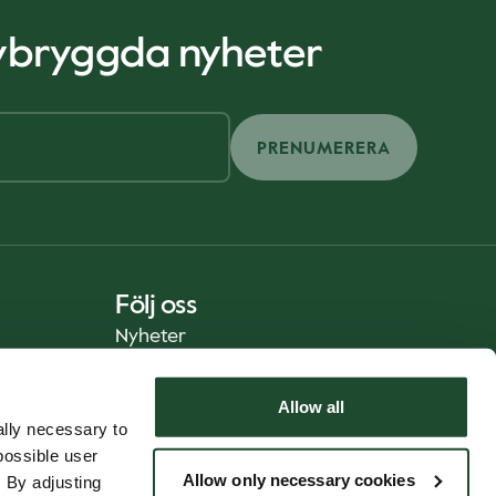
nybryggda nyheter
PRENUMERERA
Följ oss
Nyheter
Allow all
lly necessary to
possible user
Allow only necessary cookies
 By adjusting