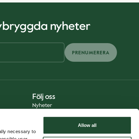
nybryggda nyheter
PRENUMERERA
Följ oss
Nyheter
Allow all
lly necessary to
possible user