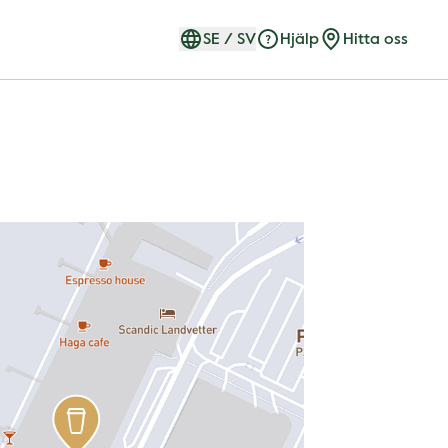
SE
/
SV
Hjälp
Hitta oss