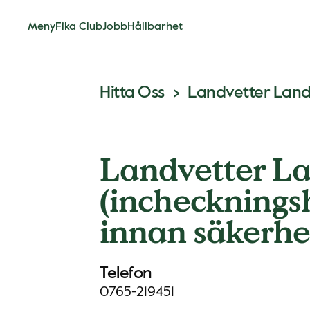
Meny
Fika Club
Jobb
Hållbarhet
Hitta Oss
Landvetter L
(incheckningsh
innan säkerhet
Telefon
0765-219451