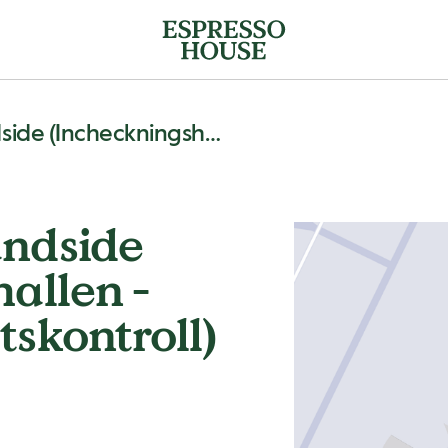
Landvetter Landside (incheckningshallen - Innan Säkerhetskontroll)
andside
allen -
skontroll)