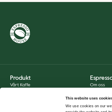
Produkt
Espress
Vårt Kaffe
Om oss
Mat och Dryck
Press
This website uses cookie
Kaffe på Ditt Sätt
Kontakt
We use cookies on our web
Catering
provide the website and its